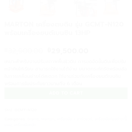
MARTON เครื่องตบดิน รุ่น GCMT-N120
พร้อมเครื่องยนต์เบนซิน 13HP
Original
Current
32,900.00
29,500.00
฿
฿
price
price
เหมาะสำหรับงานปรับสภาพพื้นผิวดิน การบดอัดชั้นดินเพื่อปรับ
was:
is:
หน้าดินให้เรียบ สามารถใช้งานได้ง่าย ขนาดกระทัดรัดพร้อมล้อ
฿32,900.00.
฿29,500.00.
ในการเคลื่อนย้ายได้สะดวก ใช้งานร่วมกับเครื่องยนต์เบนซิน
พร้อมการรับประกันยาวนานถึง 6 เดือน
ADD TO CART
SKU:
GCMT-N120
Categories:
Brand
,
Marton
,
เครื่องมือ / ฮาร์ดแวร์
,
เครื่องมือก่อสร้าง/ปั้ํ
มลม
,
เครื่องมือหนัก