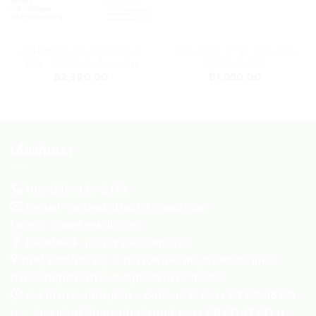
CRHLI1601 สว่านโรตารี่ไร้สาย
เครื่องเจียร 4″ รุ่น 585 กำลัง
20V. INGCO (เครื่องเปล่า)
850W SUMO
฿
2,390.00
฿
1,050.00
เกี่ยวกับเรา
โทร: 095-924-2179
E-mail: meteekul.mkt@gmail.com
Line@: @meteekulshop
Facebook: เมธีกุล ครบจบทุกช่าง
ที่อยู่ 888/89 หมู่ 2 ถ.บางพลี-ตำหรุ ต.แพรกษาใหม่
อ.เมืองสมุทรปราการ จ.สมุทรปราการ 10280
เวลาทำการ เปิดทุกวัน - จันทร์-เสาร์ เวลา 07.00-18.00
น. - วันอาทิตย์ วันหยุดนักขัตฤกษ์ เวลา 08.00-17.00 น.