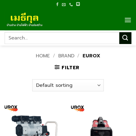
Skip
to
content
Search
for:
HOME
/
BRAND
/
EUROX
FILTER