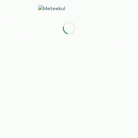
5-924-2179
 meteekul.mkt@gmail.com
meteekulshop
: เมธีกุล ครบจบทุกช่าง
888/89 หมู่ 2 ถ.บางพลี-ตำหรุ ต.แพรกษาใหม่ อ.เมืองสมุทรปรากา
ร เปิดทุกวัน - จันทร์-เสาร์ เวลา 07.00-18.00 น. - วันอาทิตย์ 
Copyright 2026 ©
Meteekul CO.,LTD.