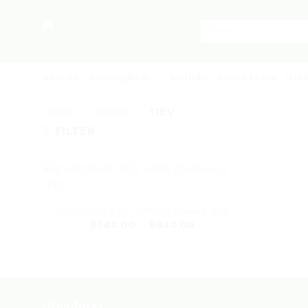
Skip
to
Search
for:
content
หน้าหลัก
หมวดหมู่สินค้า
โปรโมชั่น
ครอบครัวช่าง
บ้าน
HOME
/
BRAND
/
TIEV
FILTER
สายโทรศัพท์ TIEV AWG (0.65mm.) “PD”
Price
฿
540.00
–
฿
920.00
range:
฿540.00
through
฿920.00
เกี่ยวกับเรา