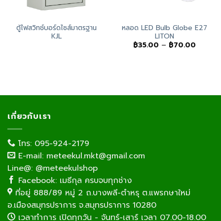
ตู้ไฟสวิทช์บอร์ดไซส์มาตรฐาน
หลอด LED Bulb Globe E27
KJL
LITON
e
Price
฿
35.00
–
฿
70.00
e:
range:
0.00
฿35.00
ugh
throug
0.00
฿70.00
เกี่ยวกับเรา
โทร: 095-924-2179
E-mail: meteekul.mkt@gmail.com
Line@: @meteekulshop
Facebook: เมธีกุล ครบจบทุกช่าง
ที่อยู่ 888/89 หมู่ 2 ถ.บางพลี-ตำหรุ ต.แพรกษาใหม่
อ.เมืองสมุทรปราการ จ.สมุทรปราการ 10280
เวลาทำการ เปิดทุกวัน - จันทร์-เสาร์ เวลา 07.00-18.00