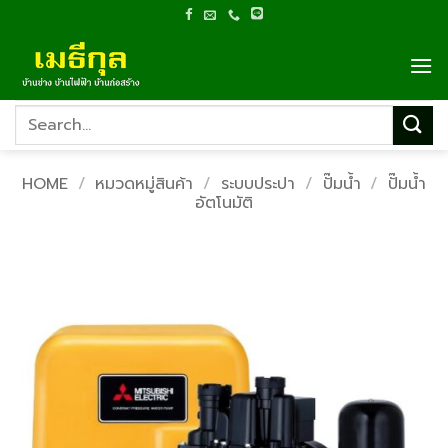
Skip
to
content
Search
for:
HOME
/
หมวดหมู่สินค้า
/
ระบบประปา
/
ปั๊มน้ำ
/
ปั๊มน้ำ
อัตโนมัติ