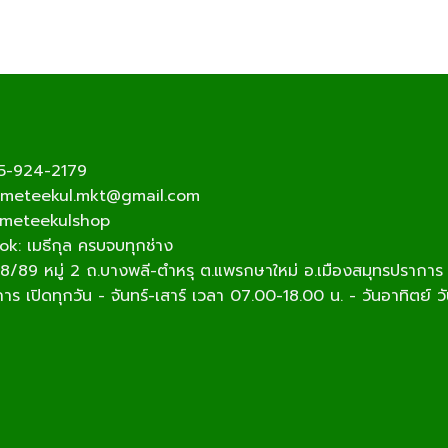
5-924-2179
 meteekul.mkt@gmail.com
meteekulshop
: เมธีกุล ครบจบทุกช่าง
888/89 หมู่ 2 ถ.บางพลี-ตำหรุ ต.แพรกษาใหม่ อ.เมืองสมุทรปรากา
ร เปิดทุกวัน - จันทร์-เสาร์ เวลา 07.00-18.00 น. - วันอาทิตย์ 