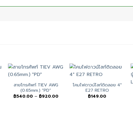
สายโทรศัพท์ TIEV AWG
โคมไฟดาวน์ไลท์ติดลอย 4″
(0.65mm.) “PD”
E27 RETRO
Price
฿
540.00
–
฿
920.00
฿
149.00
range:
฿540.00
through
฿920.00