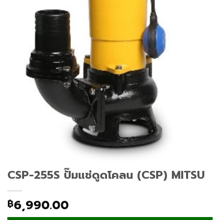
CSP-255S ปั๊มแช่ดูดโคลน (CSP) MITSU
6,990.00
฿