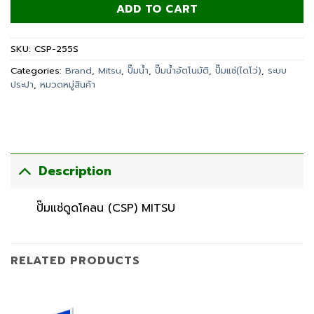
ADD TO CART
SKU:
CSP-255S
Categories:
Brand
,
Mitsu
,
ปั๊มน้ำ
,
ปั๊มน้ำอัตโนมัติ
,
ปั๊มแช่(ไดโว่)
,
ระบบ
ประปา
,
หมวดหมู่สินค้า
Description
ปั๊มแช่ดูดโคลน (CSP) MITSU
RELATED PRODUCTS