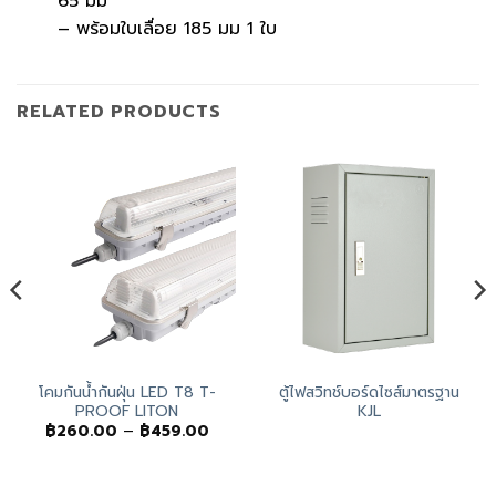
65 มม
– พร้อมใบเลื่อย 185 มม 1 ใบ
RELATED PRODUCTS
โคมกันน้ำกันฝุ่น LED T8 T-
ตู้ไฟสวิทช์บอร์ดไซส์มาตรฐาน
PROOF LITON
KJL
ice
Price
฿
260.00
–
฿
459.00
nge:
range:
,420.00
฿260.00
rough
through
,700.00
฿459.00