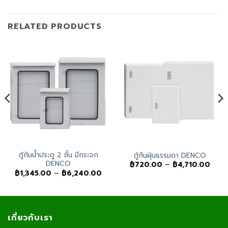
RELATED PRODUCTS
ตู้กันน้ำประตู 2 ชั้น มีกระจก
ตู้กันฝุ่นธรรมดา DENCO
DENCO
Price
฿
720.00
–
฿
4,710.00
range
Price
฿
1,345.00
–
฿
6,240.00
฿720
range:
thro
฿1,345.00
฿4,7
through
฿6,240.00
เกี่ยวกับเรา